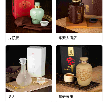
片仔癀
华安大酒店
龙人
建研家酿