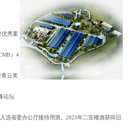
。
建优秀案
CMB
）
4
业青云奖
峰论坛
酱入选省委办公厅接待用酒。
2023年二宜楼酒获得旧