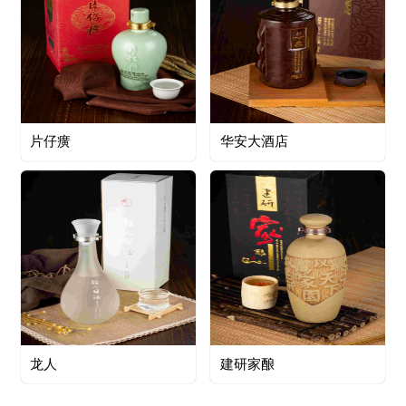
片仔癀
华安大酒店
龙人
建研家酿