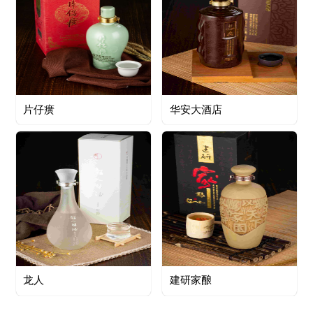
片仔癀
华安大酒店
龙人
建研家酿